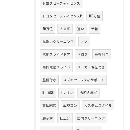
トヨタセーフティセンス
トヨタセーフティセンスP
100万位
70万位
５０系
違い
新着
丸洗いクリーニング
ノア
電動スライドドア
下取り
車検付き
両側電動スライド
メーカー保証付き
整備付き
スズキセーフティサポート
N WGN
Nワゴン
令和５年式
支払総額
AZワゴン
カスタムスタイル
展示前
仕上げ
室内クリーニング