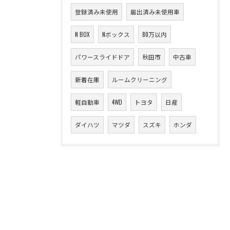
登録済み未使用
届出済み未使用車
N BOX
Nボックス
80万以内
パワースライドドア
秋田市
中古車
新着在庫
ルームクリーニング
軽自動車
4WD
トヨタ
日産
ダイハツ
マツダ
スズキ
ホンダ