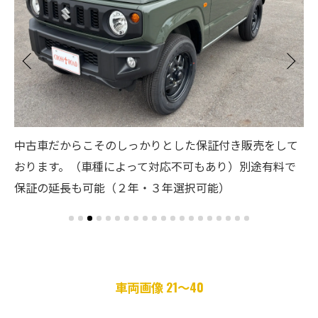
３
中古車だからこそのしっかりとした保証付き販売をして
て
ご
おります。（車種によって対応不可もあり）別途有料で
覧
能
保証の延長も可能（２年・３年選択可能）
車両画像 21～40