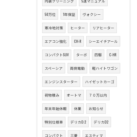
内装クリーニング
5速マニュアル
50万位
1年保証
ヴォクシー
寒冷地対策
ヒーター
リアヒーター
エアコン強化
CH-R
シーエイチアール
コンパクトSUV
ターボ
四駆
C-HR
スペーシア
両側電動
軽ハイトワゴン
エンジンスターター
ハイゼットカーゴ
荷物積み
オートマ
７０万以内
年末年始休暇
休業
お知らせ
特別仕様車
デリカD:2
デリカD2
コンパクト
三菱
エスティマ