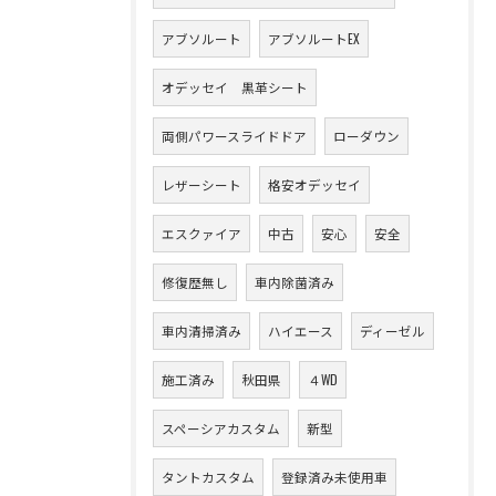
アブソルート
アブソルートEX
オデッセイ 黒革シート
両側パワースライドドア
ローダウン
レザーシート
格安オデッセイ
エスクァイア
中古
安心
安全
修復歴無し
車内除菌済み
車内清掃済み
ハイエース
ディーゼル
施工済み
秋田県
４WD
スペーシアカスタム
新型
タントカスタム
登録済み未使用車