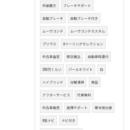
外装磨き
ブレーキサポート
自動ブレーキ
自動ブレーキ付き
ムーヴコンテ
ムーヴコンテカスタム
プリウス
Aツーリングセレクション
中古車査定
即日振込
自動車税還付
200万くらい
パールホワイト
白
ハイブリッド
分解清掃
保証
アフターサービス
代車無料
中古車販売
故障サポート
寒冷地仕様
9型ナビ
ナビ付き