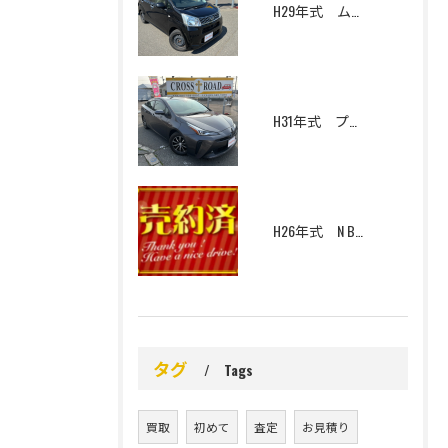
H29年式 ムーヴ L SAⅡ 4WD
H31年式 プリウス S 寒冷地仕様
H26年式 N BOX G Lパッケージ 4WD
タグ
Tags
買取
初めて
査定
お見積り