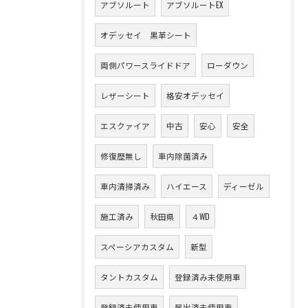
アブソルート
アブソルートEX
オデッセイ 黒革シート
両側パワースライドドア
ローダウン
レザーシート
格安オデッセイ
エスクァイア
中古
安心
安全
修復歴無し
車内除菌済み
車内清掃済み
ハイエース
ディーゼル
施工済み
秋田県
４WD
スペーシアカスタム
新型
タントカスタム
登録済み未使用車
登録済未使用車
届出済未使用車