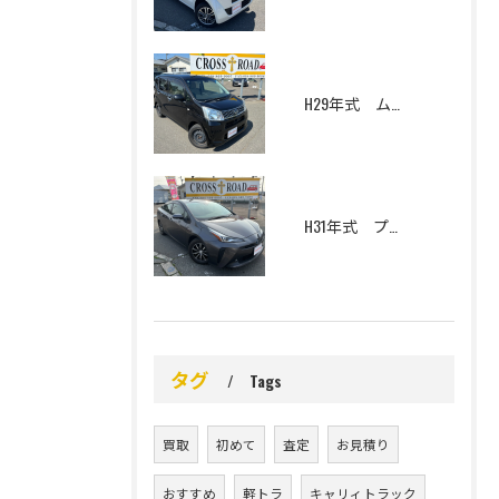
H29年式 ムーヴ L SAⅡ 4WD
H31年式 プリウス S 寒冷地仕様
タグ
Tags
買取
初めて
査定
お見積り
おすすめ
軽トラ
キャリィトラック