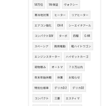
50万位
1年保証
ヴォクシー
寒冷地対策
ヒーター
リアヒーター
エアコン強化
CH-R
シーエイチアール
コンパクトSUV
ターボ
四駆
C-HR
スペーシア
両側電動
軽ハイトワゴン
エンジンスターター
ハイゼットカーゴ
荷物積み
オートマ
７０万以内
年末年始休暇
休業
お知らせ
特別仕様車
デリカD:2
デリカD2
コンパクト
三菱
エスティマ