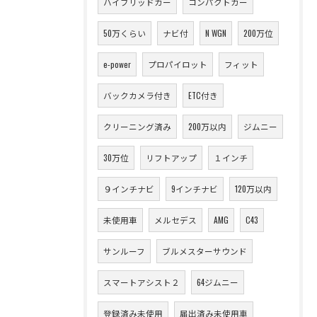
ハイブリッドカー
コンパクトカー
50万くらい
ナビ付
N WGN
200万位
e-power
プロパイロット
フィット
バックカメラ付き
ETC付き
クリーニング済み
200万以内
ジムニー
30万位
リフトアップ
１インチ
９インチナビ
9インチナビ
120万以内
未使用車
メルセデス
AMG
C43
サンルーフ
ブルメスターサウンド
スマートアシスト２
64ジムニー
登録済み未使用
届出済み未使用車