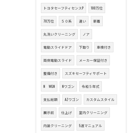
トヨタセーフティセンスP
100万位
70万位
５０系
違い
新着
丸洗いクリーニング
ノア
電動スライドドア
下取り
車検付き
両側電動スライド
メーカー保証付き
整備付き
スズキセーフティサポート
N WGN
Nワゴン
令和５年式
支払総額
AZワゴン
カスタムスタイル
展示前
仕上げ
室内クリーニング
内装クリーニング
5速マニュアル