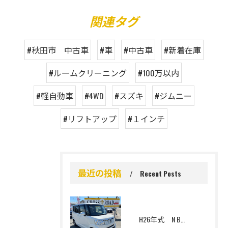
関連タグ
#秋田市 中古車
#車
#中古車
#新着在庫
#ルームクリーニング
#100万以内
#軽自動車
#4WD
#スズキ
#ジムニー
#リフトアップ
#１インチ
最近の投稿
Recent Posts
H26年式 N BOX G Lパッケージ 4WD