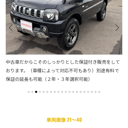
て
買
ご希望の車種を全国のオークションからもお取り寄せ可
で
出
能です！是非ともお問い合わせください！
合
車両画像 21～40