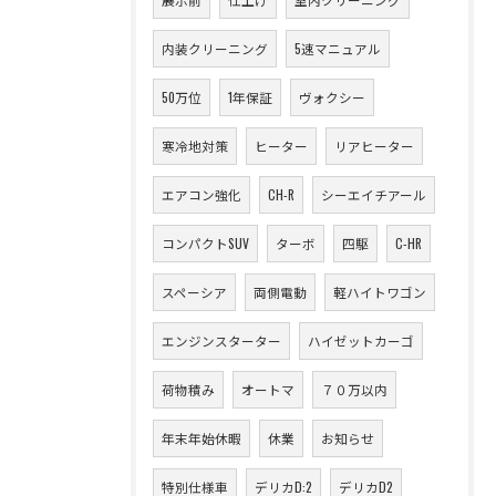
内装クリーニング
5速マニュアル
50万位
1年保証
ヴォクシー
寒冷地対策
ヒーター
リアヒーター
エアコン強化
CH-R
シーエイチアール
コンパクトSUV
ターボ
四駆
C-HR
スペーシア
両側電動
軽ハイトワゴン
エンジンスターター
ハイゼットカーゴ
荷物積み
オートマ
７０万以内
年末年始休暇
休業
お知らせ
特別仕様車
デリカD:2
デリカD2