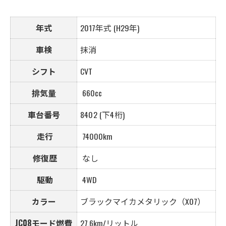
年式
2017年式 (H29年)
車検
抹消
シフト
CVT
排気量
660cc
車台番号
8402 (下4桁)
走行
74000km
修復歴
なし
駆動
4WD
カラー
ブラックマイカメタリック（X07）
JC08モード燃費
27.6km/リットル