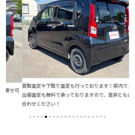
買取査定や下取り査定も行っております！県内でしたら
自
可
出張査定も無料で承っておりますので、是非ともお問い
る
合わせください！
積