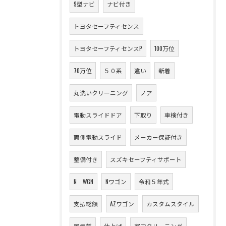
9型ナビ
ナビ付き
トヨタセーフティセンス
トヨタセーフティセンスP
100万位
70万位
５０系
違い
新着
丸洗いクリーニング
ノア
電動スライドドア
下取り
車検付き
両側電動スライド
メーカー保証付き
整備付き
スズキセーフティサポート
N WGN
Nワゴン
令和５年式
支払総額
AZワゴン
カスタムスタイル
展示前
仕上げ
室内クリーニング