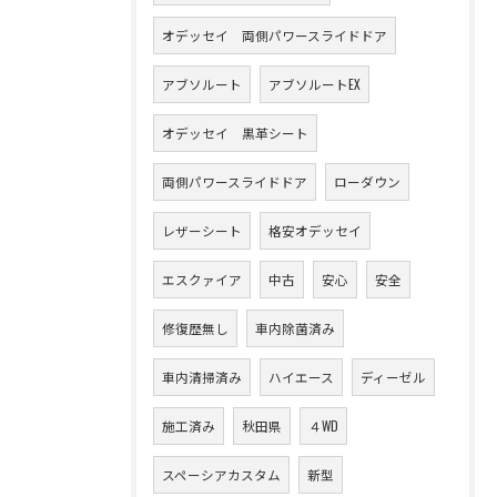
オデッセイ 両側パワースライドドア
アブソルート
アブソルートEX
オデッセイ 黒革シート
両側パワースライドドア
ローダウン
レザーシート
格安オデッセイ
エスクァイア
中古
安心
安全
修復歴無し
車内除菌済み
車内清掃済み
ハイエース
ディーゼル
施工済み
秋田県
４WD
スペーシアカスタム
新型