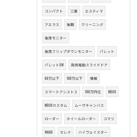
コンパクト
三菱
エスティマ
アエラス
後期
クリーニング
後席モニター
後席フリップダウンモニター
パレット
パレットSW
両側電動スライドドア
60万以下
100万以下
情報
スマートアシスト３
100万円位
NBOX
NBOXカスタム
ムーヴキャンバス
ローダー
ホイールローダー
コマツ
WA80
セレナ
ハイウェイスター