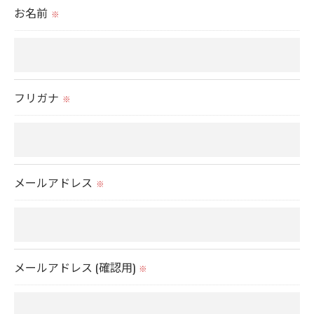
お名前
※
当社では、利用目的の達成に必要な範囲において、
個人情報を外部に委託する場合があります。
これらの委託先に対しては個人情報保護契約等の措
置をとり、適切な監督を行います。
フリガナ
※
＜個人情報の安全管理＞
当社では、個人情報の漏洩等がなされないよう、適
切に安全管理対策を実施します。
メールアドレス
※
＜個人情報を与えなかった場合に生じる結果＞
必要な情報を頂けない場合は、それに対応した当社
のサービスをご提供できない場合がございますので
メールアドレス (確認用)
予めご了承ください。
※
＜個人情報の開示･訂正・削除･利用停止の手続につ