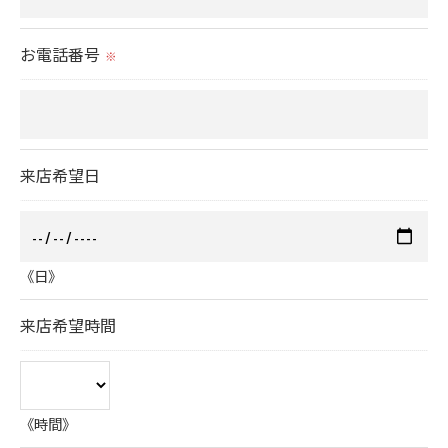
いて＞
お電話番号
当社では、お客様の個人情報の開示･訂正･削除・利
※
用停止の手続を定めさせて頂いております。
ご本人である事を確認のうえ、対応させて頂きま
す。
来店希望日
個人情報の開示･訂正･削除・利用停止の具体的手続
きにつきましては、お電話でお問合せ下さい。
《日》
来店希望時間
《時間》