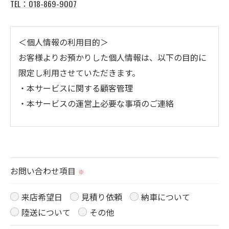
TEL：018-869-9007
＜個人情報の利用目的＞
お客様よりお預かりした個人情報は、以下の目的に
限定し利用させていただきます。
・本サービスに関する顧客管理
・本サービスの運営上必要な事項のご連絡
＜個人情報の提供について＞
当社ではお客様の同意を得た場合または法令に定め
られた場合を除き、
お問い合わせ項目
※
取得した個人情報を第三者に提供することはいたし
ません。
来店希望日
見積り依頼
納車について
陸送について
その他
＜個人情報の委託について＞