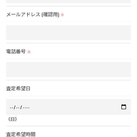
のサービスをご提供できない場合がございますので
メールアドレス (確認用)
予めご了承ください。
※
＜個人情報の開示･訂正・削除･利用停止の手続につ
いて＞
電話番号
当社では、お客様の個人情報の開示･訂正･削除・利
※
用停止の手続を定めさせて頂いております。
ご本人である事を確認のうえ、対応させて頂きま
す。
査定希望日
個人情報の開示･訂正･削除・利用停止の具体的手続
きにつきましては、お電話でお問合せ下さい。
《日》
査定希望時間