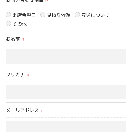
※
取得した個人情報を第三者に提供することはいたし
ません。
来店希望日
見積り依頼
陸送について
その他
＜個人情報の委託について＞
お名前
※
当社では、利用目的の達成に必要な範囲において、
個人情報を外部に委託する場合があります。
これらの委託先に対しては個人情報保護契約等の措
置をとり、適切な監督を行います。
フリガナ
※
＜個人情報の安全管理＞
当社では、個人情報の漏洩等がなされないよう、適
切に安全管理対策を実施します。
メールアドレス
※
＜個人情報を与えなかった場合に生じる結果＞
必要な情報を頂けない場合は、それに対応した当社