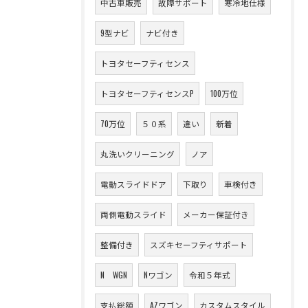
中古車販売
故障サポート
寒冷地仕様
9型ナビ
ナビ付き
トヨタセーフティセンス
トヨタセーフティセンスP
100万位
70万位
５０系
違い
新着
丸洗いクリーニング
ノア
電動スライドドア
下取り
車検付き
両側電動スライド
メーカー保証付き
整備付き
スズキセーフティサポート
N WGN
Nワゴン
令和５年式
支払総額
AZワゴン
カスタムスタイル