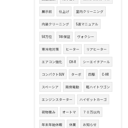
展示前
仕上げ
室内クリーニング
内装クリーニング
5速マニュアル
50万位
1年保証
ヴォクシー
寒冷地対策
ヒーター
リアヒーター
エアコン強化
CH-R
シーエイチアール
コンパクトSUV
ターボ
四駆
C-HR
スペーシア
両側電動
軽ハイトワゴン
エンジンスターター
ハイゼットカーゴ
荷物積み
オートマ
７０万以内
年末年始休暇
休業
お知らせ