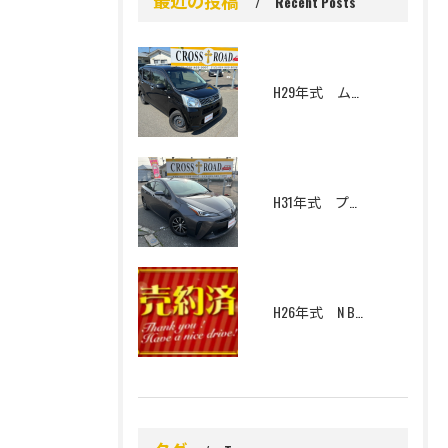
Recent Posts
H29年式 ムーヴ L SAⅡ 4WD
H31年式 プリウス S 寒冷地仕様
H26年式 N BOX G Lパッケージ 4WD