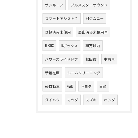
サンルーフ
ブルメスターサウンド
スマートアシスト２
64ジムニー
登録済み未使用
届出済み未使用車
N BOX
Nボックス
80万以内
パワースライドドア
秋田市
中古車
新着在庫
ルームクリーニング
軽自動車
4WD
トヨタ
日産
ダイハツ
マツダ
スズキ
ホンダ