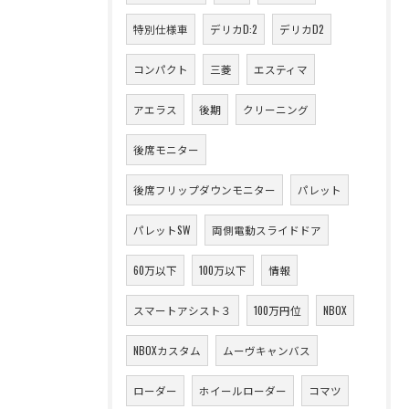
特別仕様車
デリカD:2
デリカD2
コンパクト
三菱
エスティマ
アエラス
後期
クリーニング
後席モニター
後席フリップダウンモニター
パレット
パレットSW
両側電動スライドドア
60万以下
100万以下
情報
スマートアシスト３
100万円位
NBOX
NBOXカスタム
ムーヴキャンバス
ローダー
ホイールローダー
コマツ