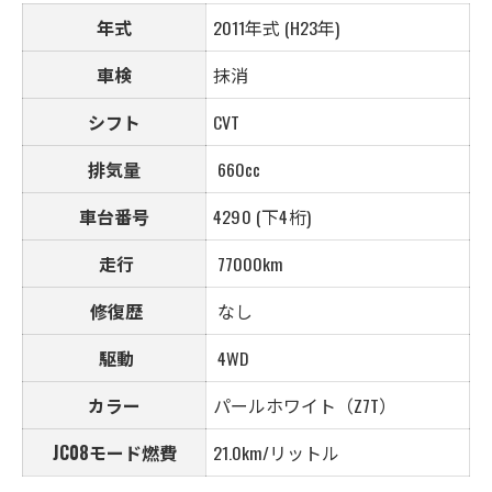
年式
2011年式 (H23年)
車検
抹消
シフト
CVT
排気量
660cc
車台番号
4290 (下4桁)
走行
77000km
修復歴
なし
駆動
4WD
カラー
パールホワイト（Z7T）
JC08モード燃費
21.0km/リットル