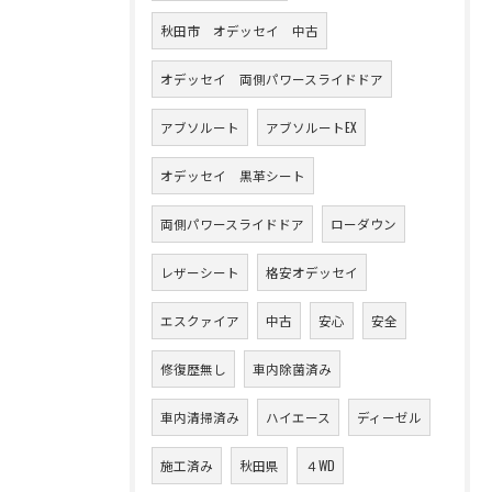
秋田市 オデッセイ 中古
オデッセイ 両側パワースライドドア
アブソルート
アブソルートEX
オデッセイ 黒革シート
両側パワースライドドア
ローダウン
レザーシート
格安オデッセイ
エスクァイア
中古
安心
安全
修復歴無し
車内除菌済み
車内清掃済み
ハイエース
ディーゼル
施工済み
秋田県
４WD