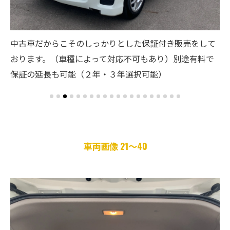
て
買
ご希望の車種を全国のオークションからもお取り寄せ可
で
出
能です！是非ともお問い合わせください！
合
車両画像 21～40