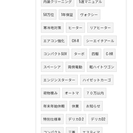
内装クリーニング
5速マニュアル
50万位
1年保証
ヴォクシー
寒冷地対策
ヒーター
リアヒーター
エアコン強化
CH-R
シーエイチアール
コンパクトSUV
ターボ
四駆
C-HR
スペーシア
両側電動
軽ハイトワゴン
エンジンスターター
ハイゼットカーゴ
荷物積み
オートマ
７０万以内
年末年始休暇
休業
お知らせ
特別仕様車
デリカD:2
デリカD2
コンパクト
三菱
エスティマ