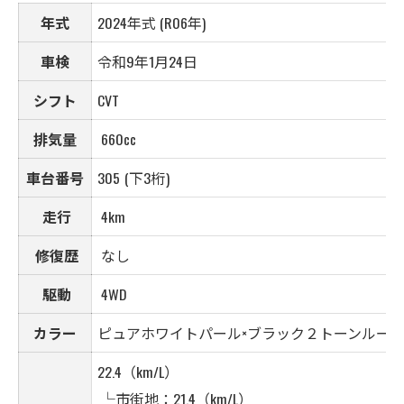
年式
2024年式 (R06年)
車検
令和9年1月24日
シフト
CVT
排気量
660cc
車台番号
305 (下3桁)
走行
4km
修復歴
なし
駆動
4WD
カラー
ピュアホワイトパール×ブラック２トーンルーフ
22.4（km/L）
└市街地：21.4（km/L）