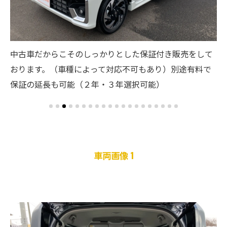
て
買
ご希望の車種を全国のオークションからもお取り寄せ可
で
出
能です！是非ともお問い合わせください！
合
車両画像 1