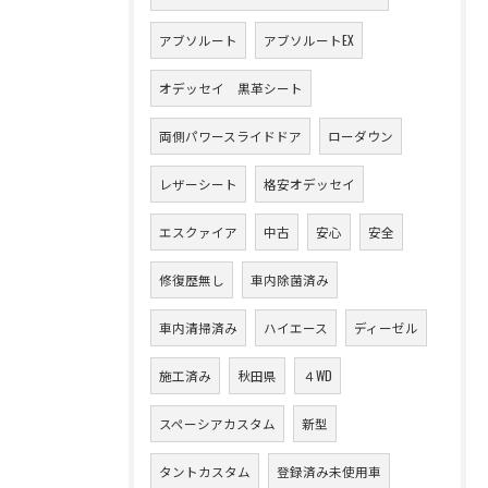
アブソルート
アブソルートEX
オデッセイ 黒革シート
両側パワースライドドア
ローダウン
レザーシート
格安オデッセイ
エスクァイア
中古
安心
安全
修復歴無し
車内除菌済み
車内清掃済み
ハイエース
ディーゼル
施工済み
秋田県
４WD
スペーシアカスタム
新型
タントカスタム
登録済み未使用車