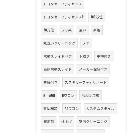
トヨタセーフティセンス
トヨタセーフティセンスP
100万位
70万位
５０系
違い
新着
丸洗いクリーニング
ノア
電動スライドドア
下取り
車検付き
両側電動スライド
メーカー保証付き
整備付き
スズキセーフティサポート
N WGN
Nワゴン
令和５年式
支払総額
AZワゴン
カスタムスタイル
展示前
仕上げ
室内クリーニング