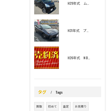
H29年式 ムーヴ L SAⅡ 4WD
H31年式 プリウス S 寒冷地仕様
H26年式 N BOX G Lパッケージ 4WD
タグ
Tags
買取
初めて
査定
お見積り