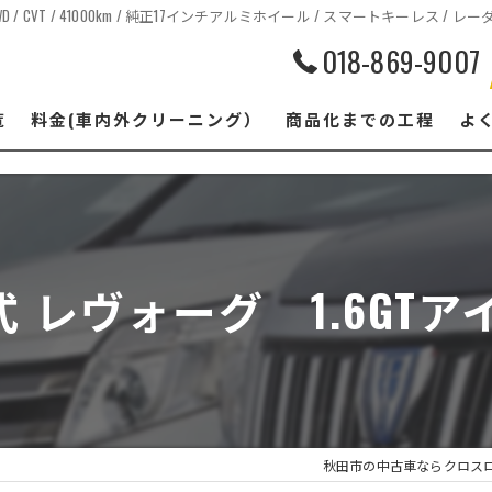
 4WD / CVT / 41000km / 純正17インチアルミホイール / スマートキ
018-869-9007
覧
料金(車内外クリーニング）
商品化までの工程
よ
式 レヴォーグ 1.6GT
秋田市の中古車ならクロス