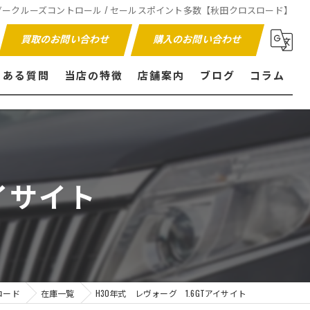
ーレス / レーダークルーズコントロール / セールスポイント多数【秋田クロスロード】
買取のお問い合わせ
購入のお問い合わせ
くある質問
当店の特徴
店舗案内
ブログ
コラム
販売
買取
アイサイト
内外装仕上げ
保証付き
ロード
在庫一覧
H30年式 レヴォーグ 1.6GTアイサイト