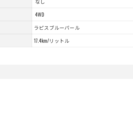
なし
4WD
ラピスブルーパール
17.4km/リットル