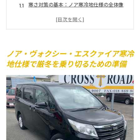
寒さ対策の基本：ノア寒冷地仕様の全体像
準備万端！ノア寒冷地仕様の点検ポイント
ノア・ヴォクシー・エスクァイア寒冷地仕様の
エンジン冷却システム（LLCの違い）
寒冷地仕様との違い（ロングライフクーラ
ノア・ヴォクシー・エスクァイア寒冷
ント）
地仕様で厳冬を乗り切るための準備
寒冷地仕様 フロントガラス、ドアミラー
フロントガラスへ雪だまりや吹雪に対して
の対策
ヒーター付きドアミラー
寒冷地の冬の車内も快適に！エアコンの暖房機
能も強化！
標準仕様は異なったエアコン機能
後席（２列目、３列目）の車内温度にも配