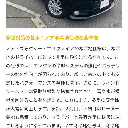
慮された仕様
寒冷地仕様で雪道も安全に快適にドライブ
雪道での安心感を提供するノア寒冷地仕様
寒冷地でも安全性が大幅に向上し、安心し
寒さ対策の基本：ノア寒冷地仕様の全体像
てドライブを楽しむことが可能です。ノア
ノア・ヴォクシー・エスクァイアの寒冷地仕様は、寒冷
寒冷地仕様の技術がもたらす快適さと安全
地のドライバーにとって非常に頼りになる存在です。こ
性で、冬のドライブは新たな楽しみとなる
の仕様では、エンジンの冷却システムの強化やバッテリ
でしょう。
ーの耐久性向上が図られており、厳しい寒さの中でも安
定したパフォーマンスを発揮します。さらに、ウィンド
シールドには霜取り機能が搭載されており、雪や氷が視
界を妨げることを防ぎます。これにより、冬季の安全性
が大幅に向上します。また、２列目、３列目のヒーター
機能も完備しており、ドライバーと乗客が常に快適に過
ごせるようになっています。ノア寒冷地仕様は、寒冷地