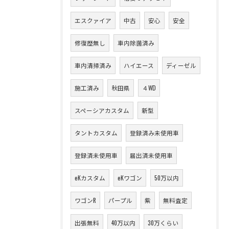
エスクァイア
中古
安心
安全
修復歴無し
車内除菌済み
車内清掃済み
ハイエース
ディーゼル
施工済み
秋田県
４WD
スペーシアカスタム
新型
タントカスタム
登録済み未使用車
登録済未使用車
届出済未使用車
eKカスタム
eKワゴン
50万以内
ワゴンR
パープル
紫
無料査定
出張無料
40万以内
30万くらい