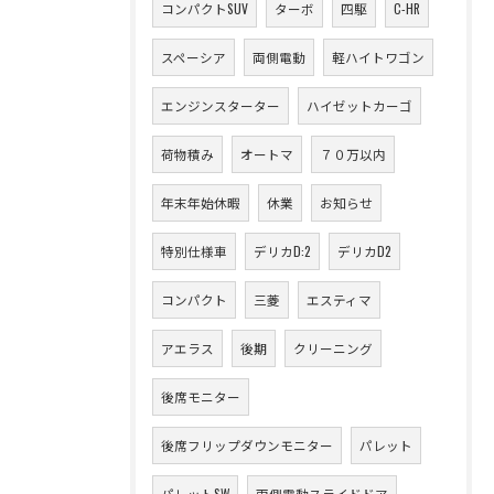
コンパクトSUV
ターボ
四駆
C-HR
スペーシア
両側電動
軽ハイトワゴン
エンジンスターター
ハイゼットカーゴ
荷物積み
オートマ
７０万以内
年末年始休暇
休業
お知らせ
特別仕様車
デリカD:2
デリカD2
コンパクト
三菱
エスティマ
アエラス
後期
クリーニング
後席モニター
後席フリップダウンモニター
パレット
パレットSW
両側電動スライドドア