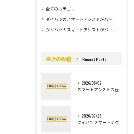
全てのカテゴリー
ダイハツのスマートアシストがバージョン3に変化・進化。バージョン1とバージョン2との違いを比較。秋田県でのダイハツのスマートアシストをお求めなら秋田市のクロスロードへご相談ください。
ダイハツのスマートアシストがバージョン3に変化・進化。人や柱など面積が狭いものにも反応し、夜間の反応も可能に。その他進化によりより安全・安心な運転を支援。
最近の投稿
Recent Posts
2026/08/02
スマートアシストの経済効果と秋田県秋田市由利本荘市での省力化事例や導入メリットを徹底解説
2026/07/26
ダイハツスマートテクノロジーで安全性と進化を徹底解剖する実践ガイド