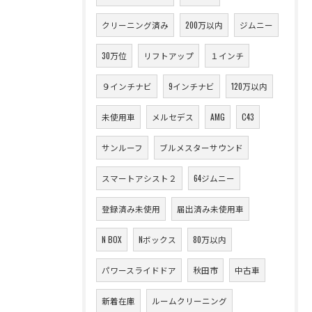
クリーニング済み
200万以内
ジムニー
30万位
リフトアップ
１インチ
９インチナビ
9インチナビ
120万以内
未使用車
メルセデス
AMG
C43
サンルーフ
ブルメスターサウンド
スマートアシスト２
64ジムニー
登録済み未使用
届出済み未使用車
N BOX
Nボックス
80万以内
パワースライドドア
秋田市
中古車
新着在庫
ルームクリーニング