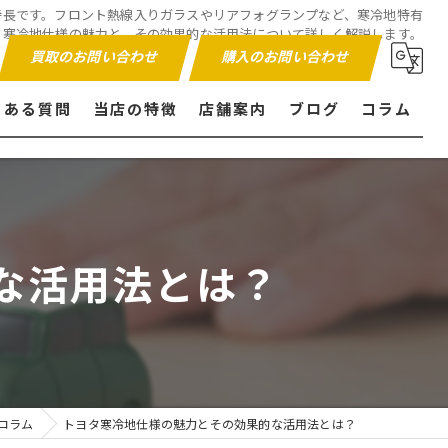
特長です。フロント熱線入りガラスやリアフォグランプなど、寒冷地特有
タ寒冷地仕様の魅力と、その効果的な活用法について詳しく解説します。
買取のお問い合わせ
購入のお問い合わせ
くある質問
当店の特徴
店舗案内
ブログ
コラム
販売
買取
な活用法とは？
内外装仕上げ
保証付き
コラム
トヨタ寒冷地仕様の魅力とその効果的な活用法とは？