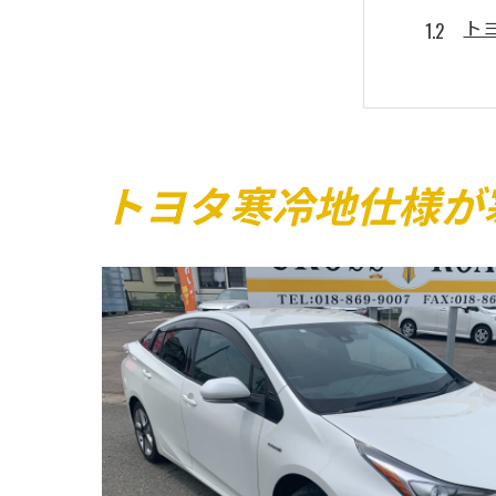
ト
寒
寒
ト
リアフ
トヨタ寒冷地仕様が
リ
リ
トヨタ
ト
冬
ト