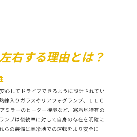
策
左右する理由とは？
性
り切るために
安心してドライブできるように設計されてい
熱線入りガラスやリアフォグランプ、ＬＬＣ
アミラーのヒーター機能など、寒冷地特有の
ランプは後続車に対して自身の存在を明確に
れらの装備は寒冷地での運転をより安全に