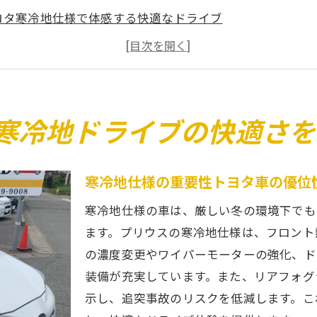
ヨタ寒冷地仕様で体感する快適なドライブ
冷地ドライブに欠かせないトヨタ独自の技術
冷地の冬のために追加で選びたいオプション
ヨタの寒冷地仕様で変わる冬の運転体験
ォグランプの重要性トヨタ寒冷地仕様における安全性向上
寒冷地ドライブの快適さを
アフォグランプの機能とその重要性
アフォグランプの正しい使い方
寒冷地仕様の重要性トヨタ車の優位
寒冷地仕様共通の効果的なメンテナンス方法厳しい冬を乗
寒冷地仕様の車は、厳しい冬の環境下でも
ヨタ寒冷地仕様共通のメンテナンスポイント
ます。プリウスの寒冷地仕様は、フロント
を乗り切るためのトヨタ寒冷地仕様のケア方法
の濃度変更やワイパーモーターの強化、ド
ヨタ寒冷地仕様のメンテナンスガイド
装備が充実しています。また、リアフォグ
示し、追突事故のリスクを低減します。こ