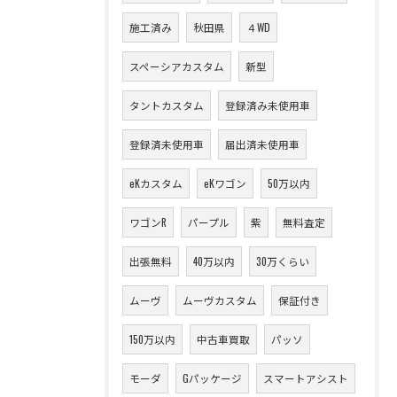
施工済み
秋田県
４WD
スペーシアカスタム
新型
タントカスタム
登録済み未使用車
登録済未使用車
届出済未使用車
eKカスタム
eKワゴン
50万以内
ワゴンR
パープル
紫
無料査定
出張無料
40万以内
30万くらい
ムーヴ
ムーヴカスタム
保証付き
150万以内
中古車買取
パッソ
モーダ
Gパッケージ
スマートアシスト