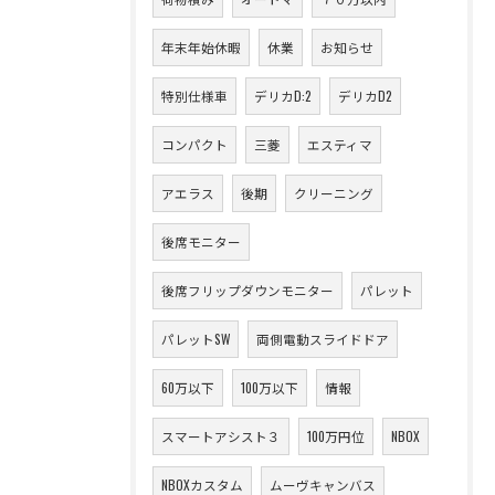
年末年始休暇
休業
お知らせ
特別仕様車
デリカD:2
デリカD2
コンパクト
三菱
エスティマ
アエラス
後期
クリーニング
後席モニター
後席フリップダウンモニター
パレット
パレットSW
両側電動スライドドア
60万以下
100万以下
情報
スマートアシスト３
100万円位
NBOX
NBOXカスタム
ムーヴキャンバス