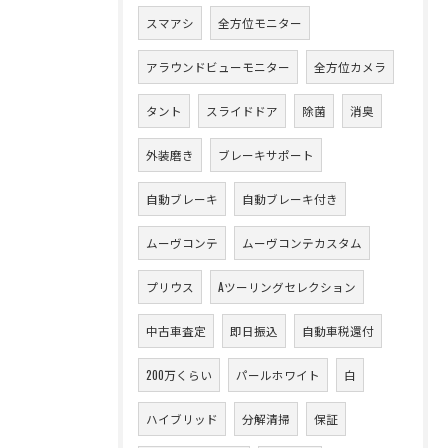
スマアシ
全方位モニター
アラウンドビューモニター
全方位カメラ
タント
スライドドア
除菌
消臭
外装磨き
ブレーキサポート
自動ブレーキ
自動ブレーキ付き
ムーヴコンテ
ムーヴコンテカスタム
プリウス
Aツーリングセレクション
中古車査定
即日振込
自動車税還付
200万くらい
パールホワイト
白
ハイブリッド
分解清掃
保証