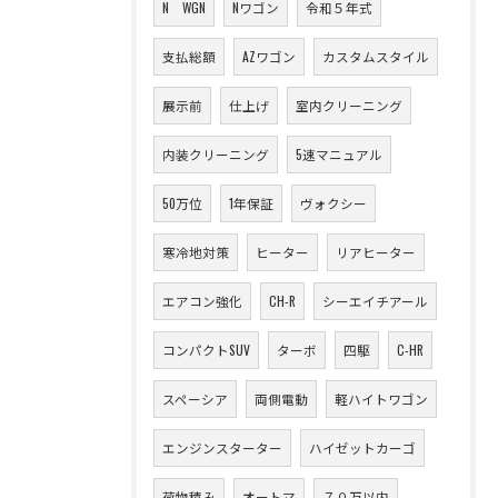
N WGN
Nワゴン
令和５年式
支払総額
AZワゴン
カスタムスタイル
展示前
仕上げ
室内クリーニング
内装クリーニング
5速マニュアル
50万位
1年保証
ヴォクシー
寒冷地対策
ヒーター
リアヒーター
エアコン強化
CH-R
シーエイチアール
コンパクトSUV
ターボ
四駆
C-HR
スペーシア
両側電動
軽ハイトワゴン
エンジンスターター
ハイゼットカーゴ
荷物積み
オートマ
７０万以内