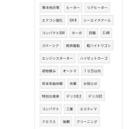
寒冷地対策
ヒーター
リアヒーター
エアコン強化
CH-R
シーエイチアール
コンパクトSUV
ターボ
四駆
C-HR
スペーシア
両側電動
軽ハイトワゴン
エンジンスターター
ハイゼットカーゴ
荷物積み
オートマ
７０万以内
年末年始休暇
休業
お知らせ
特別仕様車
デリカD:2
デリカD2
コンパクト
三菱
エスティマ
アエラス
後期
クリーニング