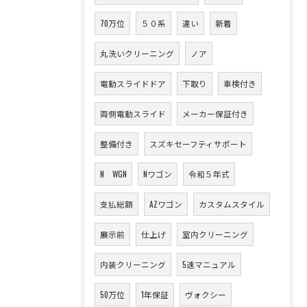
70万位
５０系
違い
新着
丸洗いクリーニング
ノア
電動スライドドア
下取り
車検付き
両側電動スライド
メーカー保証付き
整備付き
スズキセーフティサポート
N WGN
Nワゴン
令和５年式
支払総額
AZワゴン
カスタムスタイル
展示前
仕上げ
室内クリーニング
内装クリーニング
5速マニュアル
50万位
1年保証
ヴォクシー