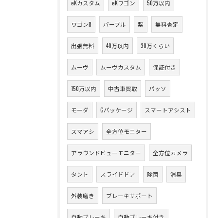
eKカスタム
eKワゴン
50万以内
ワゴンR
パープル
紫
無料査定
出張無料
40万以内
30万くらい
ムーヴ
ムーヴカスタム
保証付き
150万以内
中古車買取
パッソ
モーダ
Gパッケージ
スマートアシスト
スマアシ
全方位モニター
アラウンドビューモニター
全方位カメラ
タント
スライドドア
除菌
消臭
外装磨き
ブレーキサポート
自動ブレーキ
自動ブレーキ付き