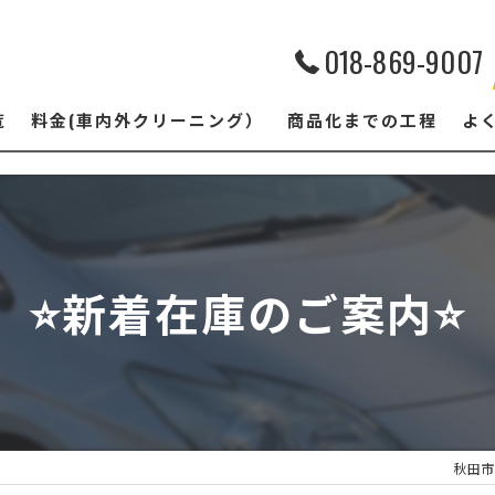
018-869-9007
覧
料金(車内外クリーニング）
商品化までの工程
よ
⭐️新着在庫のご案内⭐️
秋田市