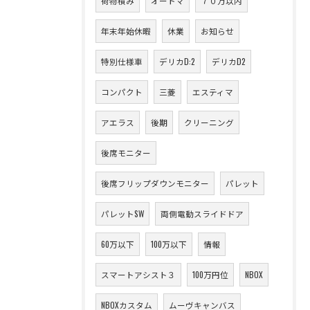
荷物積み
オートマ
７０万以内
年末年始休暇
休業
お知らせ
特別仕様車
デリカD:2
デリカD2
コンパクト
三菱
エスティマ
アエラス
後期
クリーニング
後席モニター
後席フリップダウンモニター
パレット
パレットSW
両側電動スライドドア
60万以下
100万以下
情報
スマートアシスト３
100万円位
NBOX
NBOXカスタム
ムーヴキャンバス