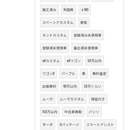
施工済み
秋田県
４WD
スペーシアカスタム
新型
タントカスタム
登録済み未使用車
登録済未使用車
届出済未使用車
eKカスタム
eKワゴン
50万以内
ワゴンR
パープル
紫
無料査定
出張無料
40万以内
30万くらい
ムーヴ
ムーヴカスタム
保証付き
150万以内
中古車買取
パッソ
モーダ
Gパッケージ
スマートアシスト