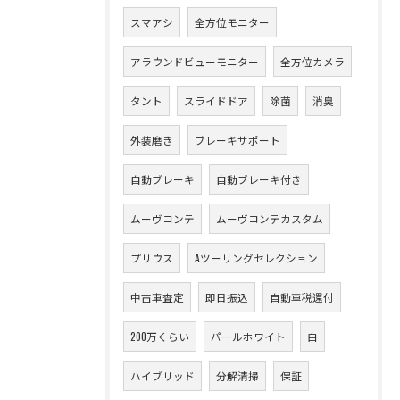
スマアシ
全方位モニター
アラウンドビューモニター
全方位カメラ
タント
スライドドア
除菌
消臭
外装磨き
ブレーキサポート
自動ブレーキ
自動ブレーキ付き
ムーヴコンテ
ムーヴコンテカスタム
プリウス
Aツーリングセレクション
中古車査定
即日振込
自動車税還付
200万くらい
パールホワイト
白
ハイブリッド
分解清掃
保証