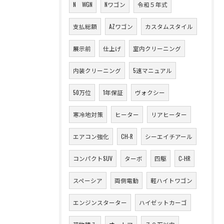
N WGN
Nワゴン
令和５年式
支払総額
AZワゴン
カスタムスタイル
展示前
仕上げ
室内クリーニング
内装クリーニング
5速マニュアル
50万位
1年保証
ヴォクシー
寒冷地対策
ヒーター
リアヒーター
エアコン強化
CH-R
シーエイチアール
コンパクトSUV
ターボ
四駆
C-HR
スペーシア
両側電動
軽ハイトワゴン
エンジンスターター
ハイゼットカーゴ