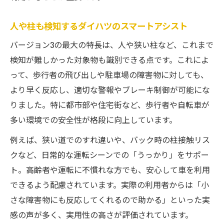
ストレス軽減に貢献する最新スマートアシ
人や柱も検知するダイハツのスマートアシスト
スト
日常運転で活かす安全支援の具体的な効果
バージョン3の最大の特長は、人や狭い柱など、これまで
検知が難しかった対象物も識別できる点です。これによ
夜間運転や渋滞時に感じる安心の理由
って、歩行者の飛び出しや駐車場の障害物に対しても、
進化した安全支援がもたらす運転スタイル
より早く反応し、適切な警報やブレーキ制御が可能にな
変化
りました。特に都市部や住宅街など、歩行者や自転車が
多い環境での安全性が格段に向上しています。
例えば、狭い道でのすれ違いや、バック時の柱接触リス
クなど、日常的な運転シーンでの「うっかり」をサポー
ト。高齢者や運転に不慣れな方でも、安心して車を利用
できるよう配慮されています。実際の利用者からは「小
さな障害物にも反応してくれるので助かる」といった実
感の声が多く、実用性の高さが評価されています。