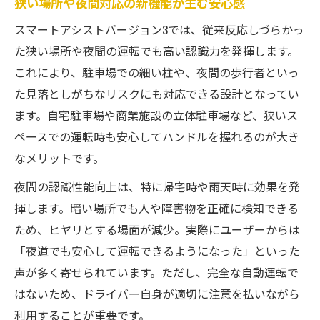
狭い場所や夜間対応の新機能が生む安心感
狭い場所での実用性を高めるスマートアシ
スト
スマートアシストバージョン3では、従来反応しづらかっ
た狭い場所や夜間の運転でも高い認識力を発揮します。
バージョン3の反応範囲拡大が生む利便性
これにより、駐車場での細い柱や、夜間の歩行者といっ
小さな障害物対応で得られる安全運転効果
た見落としがちなリスクにも対応できる設計となってい
スマートアシストの欠点と限界を知ろう
ます。自宅駐車場や商業施設の立体駐車場など、狭いス
実際の運転で感じるスマートアシストの限
ペースでの運転時も安心してハンドルを握れるのが大き
界
なメリットです。
バージョン3でも残る反応しない状況とは
夜間の認識性能向上は、特に帰宅時や雨天時に効果を発
過信は禁物！安全機能の弱点を正しく理解
揮します。暗い場所でも人や障害物を正確に検知できる
ダイハツのスマートアシストの誤作動例と
ため、ヒヤリとする場面が減少。実際にユーザーからは
対処法
「夜道でも安心して運転できるようになった」といった
スマートアシスト停止が必要な場面を解説
声が多く寄せられています。ただし、完全な自動運転で
日常運転を変える安全支援の新たな姿
はないため、ドライバー自身が適切に注意を払いながら
家族の送迎や狭い道で役立つ進化の実感
利用することが重要です。