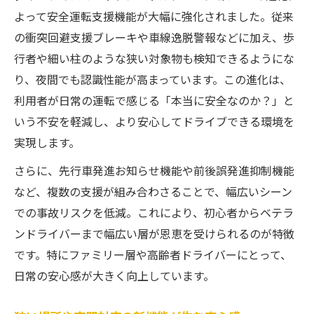
歩行者や細い柱にも反応する進化のポイン
よって安全運転支援機能が大幅に強化されました。従来
ト
の衝突回避支援ブレーキや車線逸脱警報などに加え、歩
夜間認識性能が高まった安心の理由とは
行者や細い柱のような狭い対象物も検知できるようにな
り、夜間でも認識性能が高まっています。この進化は、
安全運転を支えるバージョン3の進化点
利用者が日常の運転で感じる「本当に安全なのか？」と
ダイハツ車のスマートアシスト設定ポイント
いう不安を軽減し、より安心してドライブできる環境を
スマートアシスト設定方法と活用のコツ
実現します。
ダイハツ車での設定手順と注意点を解説
さらに、先行車発進お知らせ機能や前後誤発進抑制機能
スマートアシストマークと意味の把握法
など、複数の支援が組み合わさることで、幅広いシーン
設定変更や切替時のポイントと実例紹介
での事故リスクを低減。これにより、初心者からベテラ
ダイハツ車で使いこなす設定テクニック
ンドライバーまで幅広い層が恩恵を受けられるのが特徴
小さな障害物にも反応する最新性能の魅力
です。特にファミリー層や高齢者ドライバーにとって、
面積の狭い障害物検知がもたらす新安心
日常の安心感が大きく向上しています。
人や柱にも対応する進化した検知力の秘密