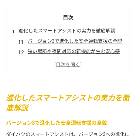
目次
進化したスマートアシストの実力を徹底解説
バージョン3で進化した安全運転支援の全貌
狭い場所や夜間対応の新機能が生む安心感
人や柱も検知するダイハツのスマートアシ
スト
進化による衝突回避支援の信頼性向上
バージョン3で変化した反応速度の実力
進化したスマートアシストの実力を徹
夜間や狭い道でも安心の安全支援機能
底解説
夜間も安心できるダイハツの最新安全技術
バージョン3で進化した安全運転支援の全貌
狭い道で発揮されるスマートアシストの実
力
ダイハツのスマートアシストは、バージョン3への進化に