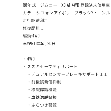
R8年式 ジムニー XC AT 4WD 登録済未使用車
カラー:シフォンアイボリーブラック2トーンル
走行距離:6km
修復歴無し
駆動:4WD
車検R11年5月20日
・4WD
・スズキセーフティサポート
・デュアルセンサーブレーキサポートＩＩ
・前後誤発信抑制
・標識認識機能
・車線逸脱警報
・ふらつき警報