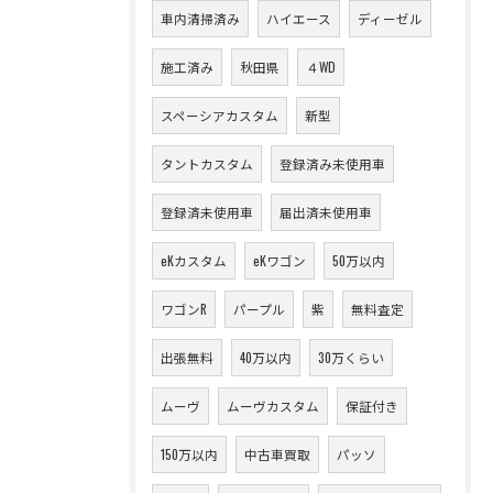
車内清掃済み
ハイエース
ディーゼル
施工済み
秋田県
４WD
スペーシアカスタム
新型
タントカスタム
登録済み未使用車
登録済未使用車
届出済未使用車
eKカスタム
eKワゴン
50万以内
ワゴンR
パープル
紫
無料査定
出張無料
40万以内
30万くらい
ムーヴ
ムーヴカスタム
保証付き
150万以内
中古車買取
パッソ