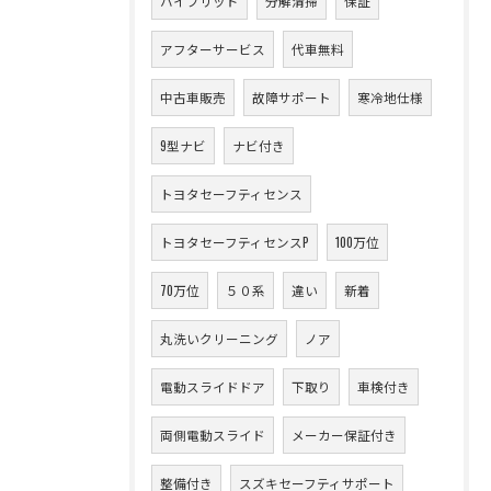
ハイブリッド
分解清掃
保証
アフターサービス
代車無料
中古車販売
故障サポート
寒冷地仕様
9型ナビ
ナビ付き
トヨタセーフティセンス
トヨタセーフティセンスP
100万位
70万位
５０系
違い
新着
丸洗いクリーニング
ノア
電動スライドドア
下取り
車検付き
両側電動スライド
メーカー保証付き
整備付き
スズキセーフティサポート