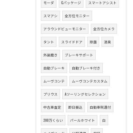
モーダ
Gパッケージ
スマートアシスト
スマアシ
全方位モニター
アラウンドビューモニター
全方位カメラ
タント
スライドドア
除菌
消臭
外装磨き
ブレーキサポート
自動ブレーキ
自動ブレーキ付き
ムーヴコンテ
ムーヴコンテカスタム
プリウス
Aツーリングセレクション
中古車査定
即日振込
自動車税還付
200万くらい
パールホワイト
白