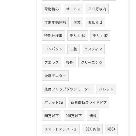
荷物積み
オートマ
７０万以内
年末年始休暇
休業
お知らせ
特別仕様車
デリカD:2
デリカD2
コンパクト
三菱
エスティマ
アエラス
後期
クリーニング
後席モニター
後席フリップダウンモニター
パレット
パレットSW
両側電動スライドドア
60万以下
100万以下
情報
スマートアシスト３
100万円位
NBOX