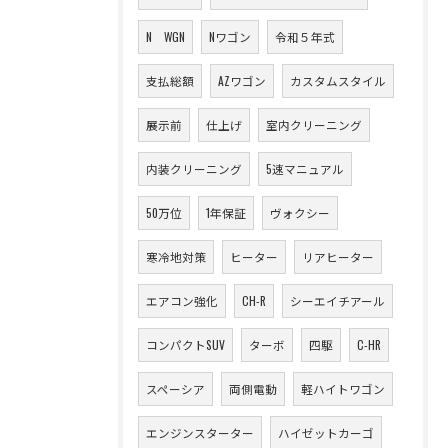
N WGN
Nワゴン
令和５年式
支払総額
AZワゴン
カスタムスタイル
展示前
仕上げ
室内クリーニング
内装クリーニング
5速マニュアル
50万位
1年保証
ヴォクシー
寒冷地対策
ヒーター
リアヒーター
エアコン強化
CH-R
シーエイチアール
コンパクトSUV
ターボ
四駆
C-HR
スペーシア
両側電動
軽ハイトワゴン
エンジンスターター
ハイゼットカーゴ