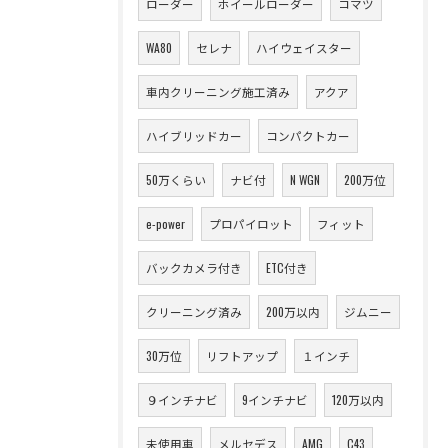
ローダー
ホイールローダー
コマツ
WA80
セレナ
ハイウェイスター
車内クリーニング施工済み
アクア
ハイブリッドカー
コンパクトカー
50万くらい
ナビ付
N WGN
200万位
e-power
プロパイロット
フィット
バックカメラ付き
ETC付き
クリーニング済み
200万以内
ジムニー
30万位
リフトアップ
１インチ
９インチナビ
9インチナビ
120万以内
未使用車
メルセデス
AMG
C43