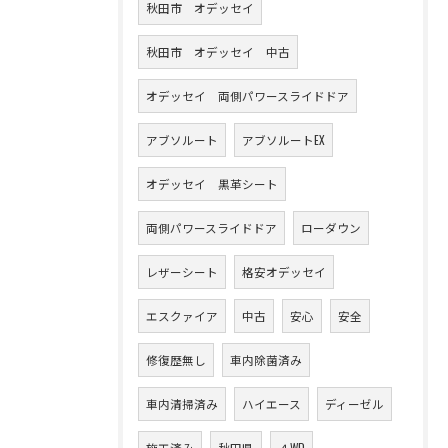
秋田市 オデッセイ
秋田市 オデッセイ 中古
オデッセイ 両側パワースライドドア
アブソルート
アブソルートEX
オデッセイ 黒革シート
両側パワースライドドア
ローダウン
レザーシート
格安オデッセイ
エスクァイア
中古
安心
安全
修復歴無し
車内除菌済み
車内清掃済み
ハイエース
ディーゼル
施工済み
秋田県
４WD