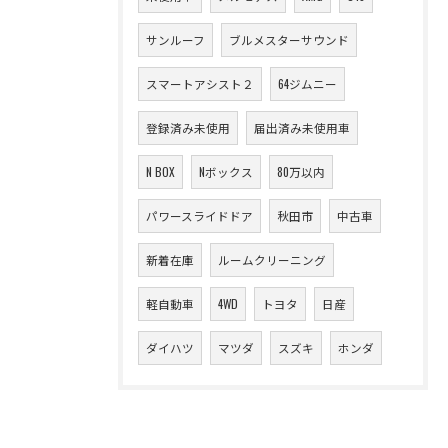
サンルーフ
ブルメスターサウンド
スマートアシスト２
64ジムニー
登録済み未使用
届出済み未使用車
N BOX
Nボックス
80万以内
パワースライドドア
秋田市
中古車
新着在庫
ルームクリーニング
軽自動車
4WD
トヨタ
日産
ダイハツ
マツダ
スズキ
ホンダ