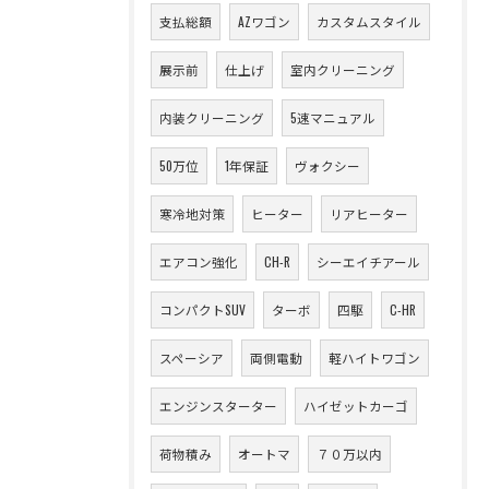
支払総額
AZワゴン
カスタムスタイル
展示前
仕上げ
室内クリーニング
内装クリーニング
5速マニュアル
50万位
1年保証
ヴォクシー
寒冷地対策
ヒーター
リアヒーター
エアコン強化
CH-R
シーエイチアール
コンパクトSUV
ターボ
四駆
C-HR
スペーシア
両側電動
軽ハイトワゴン
エンジンスターター
ハイゼットカーゴ
荷物積み
オートマ
７０万以内