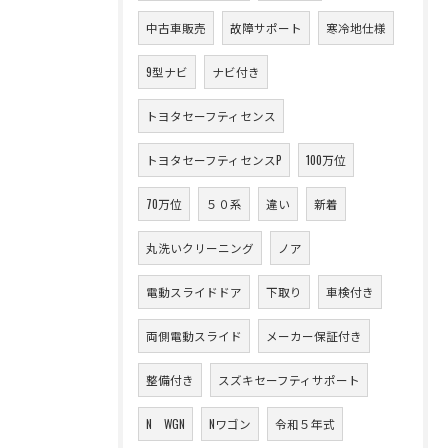
中古車販売
故障サポート
寒冷地仕様
9型ナビ
ナビ付き
トヨタセーフティセンス
トヨタセーフティセンスP
100万位
70万位
５０系
違い
新着
丸洗いクリーニング
ノア
電動スライドドア
下取り
車検付き
両側電動スライド
メーカー保証付き
整備付き
スズキセーフティサポート
N WGN
Nワゴン
令和５年式