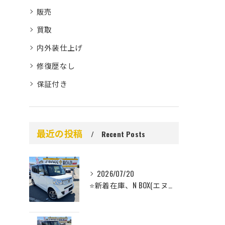
販売
買取
内外装仕上げ
修復歴なし
保証付き
最近の投稿
Recent Posts
2026/07/20
⭐️新着在庫、N BOX(エヌボックス）のご案内⭐️