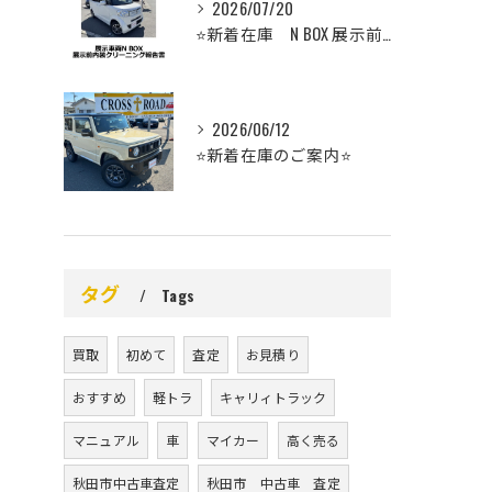
2026/07/20
⭐️新着在庫 N BOX 展示前車内クリーニング⭐️
2026/06/12
⭐️新着在庫のご案内⭐️
タグ
Tags
買取
初めて
査定
お見積り
おすすめ
軽トラ
キャリィトラック
マニュアル
車
マイカー
高く売る
秋田市中古車査定
秋田市 中古車 査定