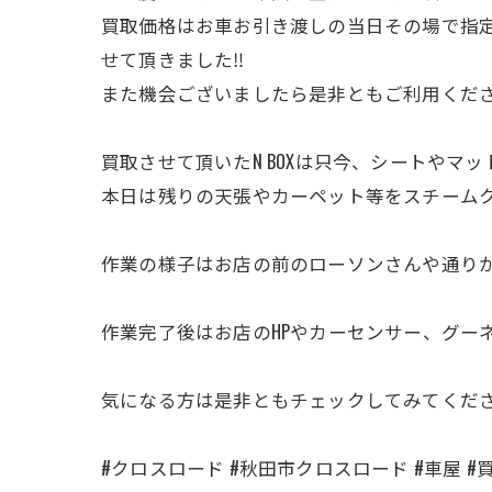
買取価格はお車お引き渡しの当日その場で指
せて頂きました‼️
また機会ございましたら是非ともご利用くだ
買取させて頂いたN BOXは只今、シートや
本日は残りの天張やカーペット等をスチーム
作業の様子はお店の前のローソンさんや通り
作業完了後はお店のHPやカーセンサー、グー
気になる方は是非ともチェックしてみてくださ
#クロスロード #秋田市クロスロード #車屋 #買取