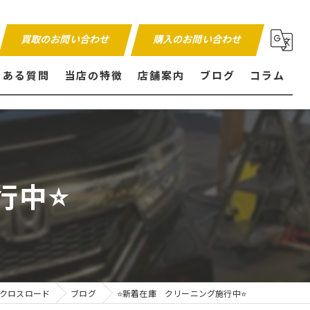
買取のお問い合わせ
購入のお問い合わせ
くある質問
当店の特徴
店舗案内
ブログ
コラム
販売
買取
中⭐️
内外装仕上げ
保証付き
クロスロード
ブログ
⭐️新着在庫 クリーニング施行中⭐️