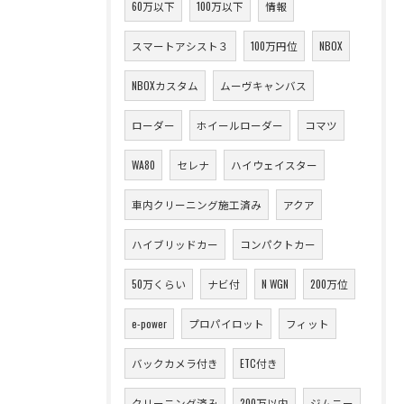
60万以下
100万以下
情報
スマートアシスト３
100万円位
NBOX
NBOXカスタム
ムーヴキャンバス
ローダー
ホイールローダー
コマツ
WA80
セレナ
ハイウェイスター
車内クリーニング施工済み
アクア
ハイブリッドカー
コンパクトカー
50万くらい
ナビ付
N WGN
200万位
e-power
プロパイロット
フィット
バックカメラ付き
ETC付き
クリーニング済み
200万以内
ジムニー