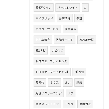
200万くらい
パールホワイト
白
ハイブリッド
分解清掃
保証
アフターサービス
代車無料
中古車販売
故障サポート
寒冷地仕様
9型ナビ
ナビ付き
トヨタセーフティセンス
トヨタセーフティセンスP
100万位
70万位
５０系
違い
新着
丸洗いクリーニング
ノア
電動スライドドア
下取り
車検付き