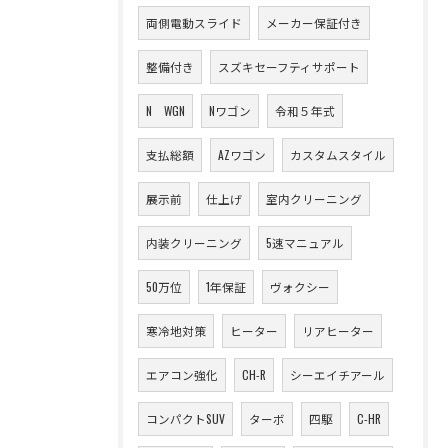
両側電動スライド
メーカー保証付き
整備付き
スズキセーフティサポート
N WGN
Nワゴン
令和５年式
支払総額
AZワゴン
カスタムスタイル
展示前
仕上げ
室内クリーニング
内装クリーニング
5速マニュアル
50万位
1年保証
ヴォクシー
寒冷地対策
ヒーター
リアヒーター
エアコン強化
CH-R
シーエイチアール
コンパクトSUV
ターボ
四駆
C-HR