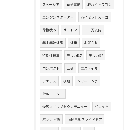
スペーシア
両側電動
軽ハイトワゴン
エンジンスターター
ハイゼットカーゴ
荷物積み
オートマ
７０万以内
年末年始休暇
休業
お知らせ
特別仕様車
デリカD:2
デリカD2
コンパクト
三菱
エスティマ
アエラス
後期
クリーニング
後席モニター
後席フリップダウンモニター
パレット
パレットSW
両側電動スライドドア