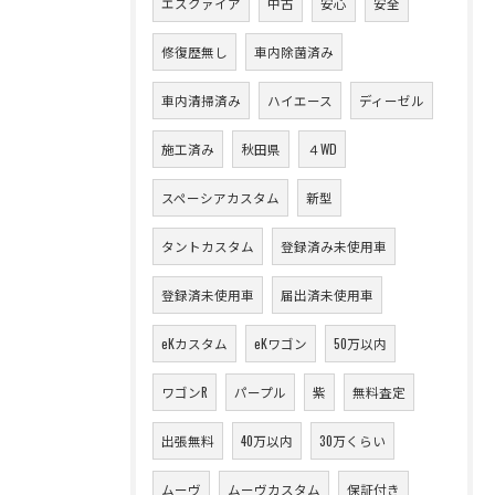
エスクァイア
中古
安心
安全
修復歴無し
車内除菌済み
車内清掃済み
ハイエース
ディーゼル
施工済み
秋田県
４WD
スペーシアカスタム
新型
タントカスタム
登録済み未使用車
登録済未使用車
届出済未使用車
eKカスタム
eKワゴン
50万以内
ワゴンR
パープル
紫
無料査定
出張無料
40万以内
30万くらい
ムーヴ
ムーヴカスタム
保証付き