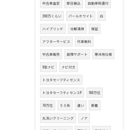
中古車査定
即日振込
自動車税還付
200万くらい
パールホワイト
白
ハイブリッド
分解清掃
保証
アフターサービス
代車無料
中古車販売
故障サポート
寒冷地仕様
9型ナビ
ナビ付き
トヨタセーフティセンス
トヨタセーフティセンスP
100万位
70万位
５０系
違い
新着
丸洗いクリーニング
ノア