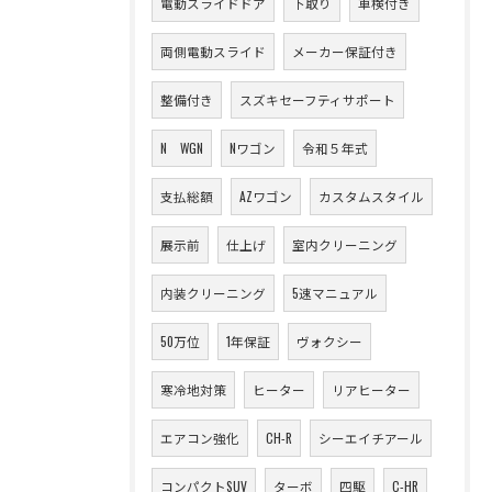
電動スライドドア
下取り
車検付き
両側電動スライド
メーカー保証付き
整備付き
スズキセーフティサポート
N WGN
Nワゴン
令和５年式
支払総額
AZワゴン
カスタムスタイル
展示前
仕上げ
室内クリーニング
内装クリーニング
5速マニュアル
50万位
1年保証
ヴォクシー
寒冷地対策
ヒーター
リアヒーター
エアコン強化
CH-R
シーエイチアール
コンパクトSUV
ターボ
四駆
C-HR