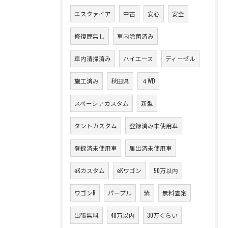
エスクァイア
中古
安心
安全
修復歴無し
車内除菌済み
車内清掃済み
ハイエース
ディーゼル
施工済み
秋田県
４WD
スペーシアカスタム
新型
タントカスタム
登録済み未使用車
登録済未使用車
届出済未使用車
eKカスタム
eKワゴン
50万以内
ワゴンR
パープル
紫
無料査定
出張無料
40万以内
30万くらい