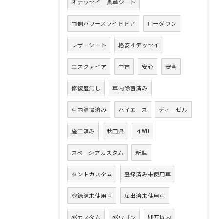
オデッセイ 黒革シート
両側パワースライドドア
ローダウン
レザーシート
格安オデッセイ
エスクァイア
中古
安心
安全
修復歴無し
車内除菌済み
車内清掃済み
ハイエース
ディーゼル
施工済み
秋田県
４WD
スペーシアカスタム
新型
タントカスタム
登録済み未使用車
登録済未使用車
届出済未使用車
eKカスタム
eKワゴン
50万以内