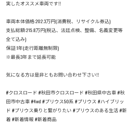
実したオススメ車両です‼️
車両本体価格:202.3万円(消費税、リサイクル券込)
支払総額:215.8万円(税込、法廷点検、整備、名義変更等
全て込み)
保証:1年(走行距離無制限)
※最長3年まで延長可能
気になる方は是非ともお問い合わせ下さい‼️
#クロスロード #秋田市クロスロード #秋田県中古車 #秋
田市中古車 #4wd #プリウス50系 #プリウス #ハイブリッ
ド #プリウス乗りと繋がりたい #プリウスのある生活 #新
着 #新着情報 #新着商品