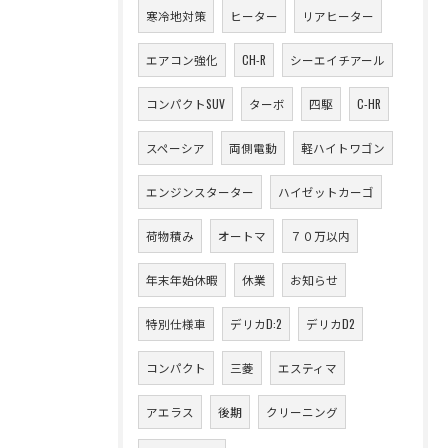
寒冷地対策
ヒーター
リアヒーター
エアコン強化
CH-R
シーエイチアール
コンパクトSUV
ターボ
四駆
C-HR
スペーシア
両側電動
軽ハイトワゴン
エンジンスターター
ハイゼットカーゴ
荷物積み
オートマ
７０万以内
年末年始休暇
休業
お知らせ
特別仕様車
デリカD:2
デリカD2
コンパクト
三菱
エスティマ
アエラス
後期
クリーニング