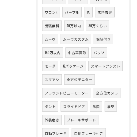
ワゴンR
パープル
紫
無料査定
出張無料
40万以内
30万くらい
ムーヴ
ムーヴカスタム
保証付き
150万以内
中古車買取
パッソ
モーダ
Gパッケージ
スマートアシスト
スマアシ
全方位モニター
アラウンドビューモニター
全方位カメラ
タント
スライドドア
除菌
消臭
外装磨き
ブレーキサポート
自動ブレーキ
自動ブレーキ付き