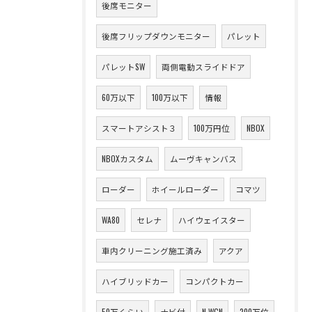
後席モニター
後席フリップダウンモニター
パレット
パレットSW
両側電動スライドドア
60万以下
100万以下
情報
スマートアシスト３
100万円位
NBOX
NBOXカスタム
ムーヴキャンバス
ローダー
ホイールローダー
コマツ
WA80
セレナ
ハイウェイスター
車内クリーニング施工済み
アクア
ハイブリッドカー
コンパクトカー
50万くらい
ナビ付
N WGN
200万位