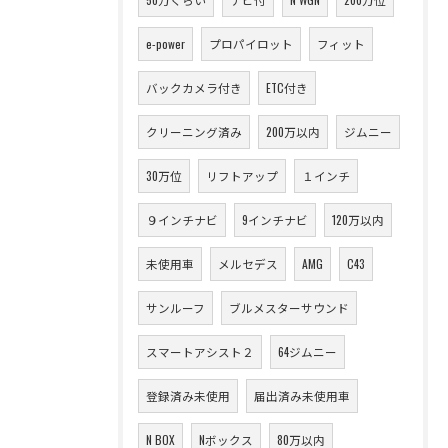
e-power
プロパイロット
フィット
バックカメラ付き
ETC付き
クリーニング済み
200万以内
ジムニー
30万位
リフトアップ
１インチ
９インチナビ
9インチナビ
120万以内
未使用車
メルセデス
AMG
C43
サンルーフ
ブルメスターサウンド
スマートアシスト２
64ジムニー
登録済み未使用
届出済み未使用車
N BOX
Nボックス
80万以内