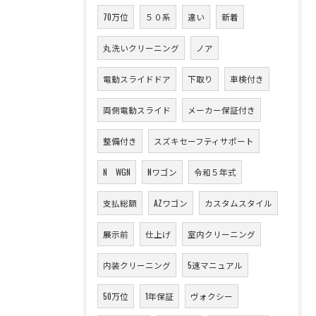
70万位
５０系
違い
新着
丸洗いクリーニング
ノア
電動スライドドア
下取り
車検付き
両側電動スライド
メーカー保証付き
整備付き
スズキセーフティサポート
N WGN
Nワゴン
令和５年式
支払総額
AZワゴン
カスタムスタイル
展示前
仕上げ
室内クリーニング
内装クリーニング
5速マニュアル
50万位
1年保証
ヴォクシー