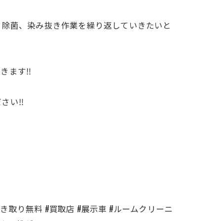
ら除菌、染み抜き作業を繰り返していきたいと
ます‼️
い‼️
引き取り無料 #買取店 #展示車 #ルームクリーニ