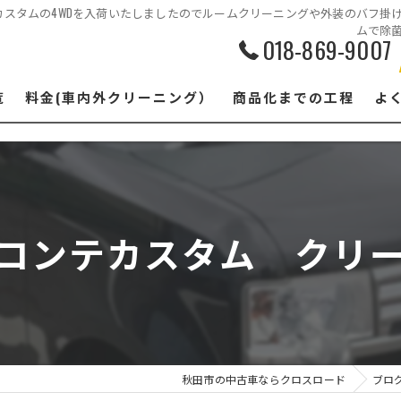
スタムの4WDを入荷いたしましたのでルームクリーニングや外装のバフ掛
ムで除
018-869-9007
覧
料金(車内外クリーニング）
商品化までの工程
よ
ヴコンテカスタム クリー
秋田市の中古車ならクロスロード
ブロ