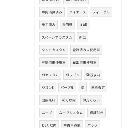
車内清掃済み
ハイエース
ディーゼル
施工済み
秋田県
４WD
スペーシアカスタム
新型
タントカスタム
登録済み未使用車
登録済未使用車
届出済未使用車
eKカスタム
eKワゴン
50万以内
ワゴンR
パープル
紫
無料査定
出張無料
40万以内
30万くらい
ムーヴ
ムーヴカスタム
保証付き
150万以内
中古車買取
パッソ