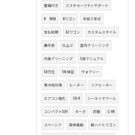
整備付き
スズキセーフティサポート
N WGN
Nワゴン
令和５年式
支払総額
AZワゴン
カスタムスタイル
展示前
仕上げ
室内クリーニング
内装クリーニング
5速マニュアル
50万位
1年保証
ヴォクシー
寒冷地対策
ヒーター
リアヒーター
エアコン強化
CH-R
シーエイチアール
コンパクトSUV
ターボ
四駆
C-HR
スペーシア
両側電動
軽ハイトワゴン