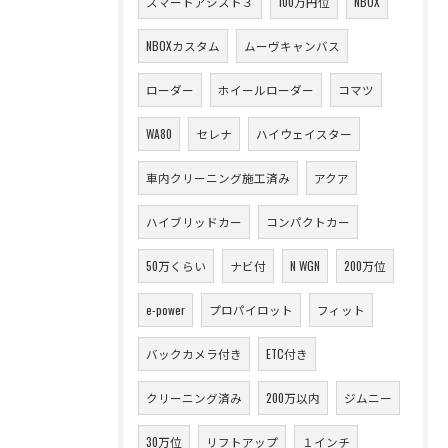
スマートアシスト３
100万円位
NBOX
NBOXカスタム
ムーヴキャンバス
ローダー
ホイールローダー
コマツ
WA80
セレナ
ハイウェイスター
車内クリーニング施工済み
アクア
ハイブリッドカー
コンパクトカー
50万くらい
ナビ付
N WGN
200万位
e-power
プロパイロット
フィット
バックカメラ付き
ETC付き
クリーニング済み
200万以内
ジムニー
30万位
リフトアップ
１インチ