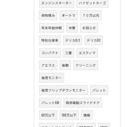
エンジンスターター
ハイゼットカーゴ
荷物積み
オートマ
７０万以内
年末年始休暇
休業
お知らせ
特別仕様車
デリカD:2
デリカD2
コンパクト
三菱
エスティマ
アエラス
後期
クリーニング
後席モニター
後席フリップダウンモニター
パレット
パレットSW
両側電動スライドドア
60万以下
100万以下
情報