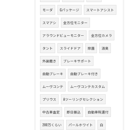
モーダ
Gパッケージ
スマートアシスト
スマアシ
全方位モニター
アラウンドビューモニター
全方位カメラ
タント
スライドドア
除菌
消臭
外装磨き
ブレーキサポート
自動ブレーキ
自動ブレーキ付き
ムーヴコンテ
ムーヴコンテカスタム
プリウス
Aツーリングセレクション
中古車査定
即日振込
自動車税還付
200万くらい
パールホワイト
白