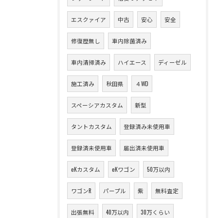
エスクァイア
中古
安心
安全
修復歴無し
車内除菌済み
車内清掃済み
ハイエース
ディーゼル
施工済み
秋田県
４WD
スペーシアカスタム
新型
タントカスタム
登録済み未使用車
登録済未使用車
届出済未使用車
eKカスタム
eKワゴン
50万以内
ワゴンR
パープル
紫
無料査定
出張無料
40万以内
30万くらい