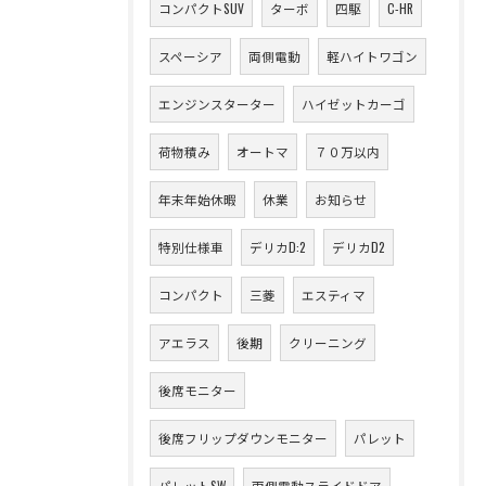
コンパクトSUV
ターボ
四駆
C-HR
スペーシア
両側電動
軽ハイトワゴン
エンジンスターター
ハイゼットカーゴ
荷物積み
オートマ
７０万以内
年末年始休暇
休業
お知らせ
特別仕様車
デリカD:2
デリカD2
コンパクト
三菱
エスティマ
アエラス
後期
クリーニング
後席モニター
後席フリップダウンモニター
パレット
パレットSW
両側電動スライドドア