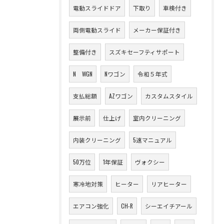
電動スライドドア
下取り
車検付き
両側電動スライド
メーカー保証付き
整備付き
スズキセーフティサポート
N WGN
Nワゴン
令和５年式
支払総額
AZワゴン
カスタムスタイル
展示前
仕上げ
室内クリーニング
内装クリーニング
5速マニュアル
50万位
1年保証
ヴォクシー
寒冷地対策
ヒーター
リアヒーター
エアコン強化
CH-R
シーエイチアール