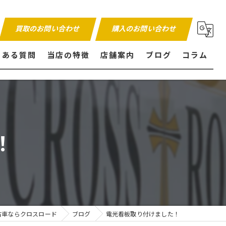
買取のお問い合わせ
購入のお問い合わせ
くある質問
当店の特徴
店舗案内
ブログ
コラム
販売
買取
！
内外装仕上げ
保証付き
古車ならクロスロード
ブログ
電光看板取り付けました！